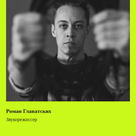
Роман Главатских
Звукорежиссер