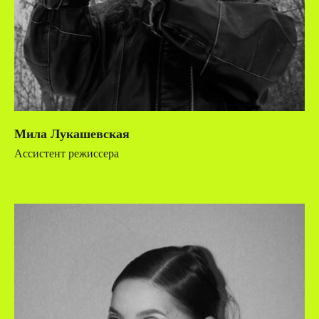
Мила Лукашевская
Ассистент режиссера