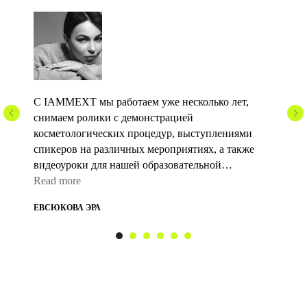
С IAMMEXT мы работаем уже несколько лет,
снимаем ролики с демонстрацией
косметологических процедур, выступлениями
спикеров на различных мероприятиях, а также
видеоуроки для нашей образовательной
платформы.
Read more
ЕВСЮКОВА ЭРА
Самым трудоемким, но при этом
запоминающимся, был кулинарный проект, когда
в течение дня при участии приглашенного
высококлассного шеф-повара мы снимали
приготовление 4 специально разработанных блюд.
Работа оказалась настолько же интересной,
насколько и сложной. Получившуюся серию