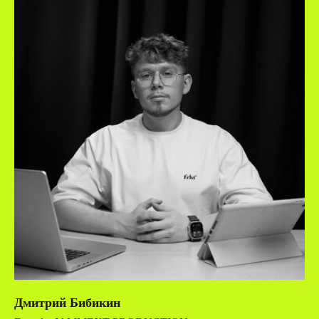
Дмитрий Бибикин