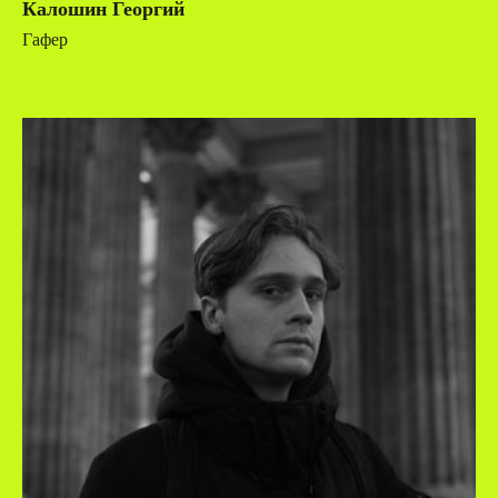
Калошин Георгий
Гафер