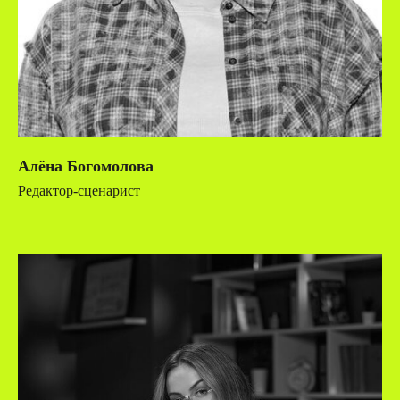
Алёна Богомолова
Редактор-сценарист