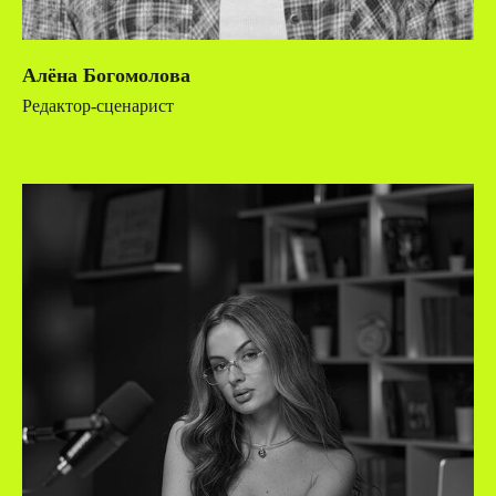
Алёна Богомолова
Редактор-сценарист