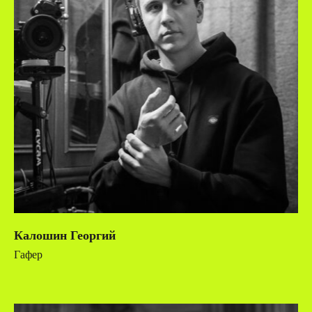
Калошин Георгий
Гафер