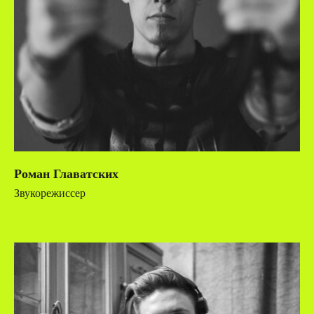
Роман Главатских
Звукорежиссер